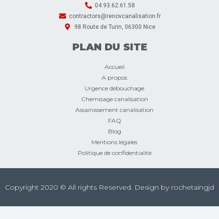
04.93.62.61.58
contractors@renovcanalisation.fr
98 Route de Turin, 06300 Nice
PLAN DU SITE
Accueil
A propos
Urgence débouchage
Chemisage canalisation
Assainissement canalisation
FAQ
Blog
Mentions légales
Politique de confidentialité
Copyright 2020 © All rights Reserved. Design by
rochetaingjd