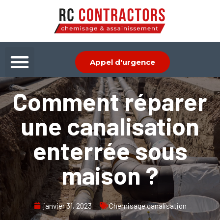
Aller
au
contenu
Menu
Appel d'urgence
Comment réparer
une canalisation
enterrée sous
maison ?
janvier 31, 2023
Chemisage canalisation