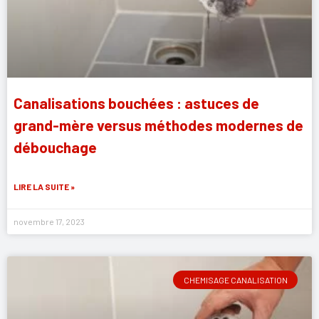
Canalisations bouchées : astuces de
grand-mère versus méthodes modernes de
débouchage
LIRE LA SUITE »
novembre 17, 2023
CHEMISAGE CANALISATION