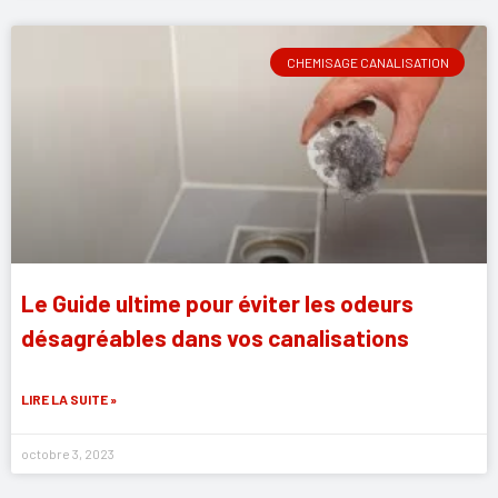
CHEMISAGE CANALISATION
Le Guide ultime pour éviter les odeurs
désagréables dans vos canalisations
LIRE LA SUITE »
octobre 3, 2023