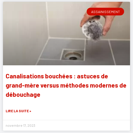
ASSAINISSEMENT
Canalisations bouchées : astuces de
grand-mère versus méthodes modernes de
débouchage
LIRE LA SUITE »
novembre 17, 2023