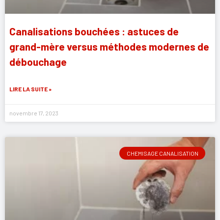
Canalisations bouchées : astuces de
grand-mère versus méthodes modernes de
débouchage
LIRE LA SUITE »
novembre 17, 2023
CHEMISAGE CANALISATION