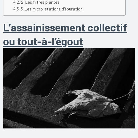
2. Les filtres plantés
3. Les micro-stations d’épuration
L’assainissement collectif
ou tout-à-l’égout