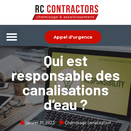
Aller
au
contenu
Menu
Appel d'urgence
Qui est
responsable des
canalisations
d’eau ?
janvier 31, 2023
Chemisage canalisation