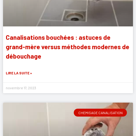
Canalisations bouchées : astuces de
grand-mère versus méthodes modernes de
débouchage
LIRE LA SUITE »
novembre 17, 2023
CHEMISAGE CANALISATION