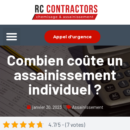
Aller
au
contenu
Menu
Appel d'urgence
Combien coûte un
assainissement
individuel ?
janvier 30, 2023
Assainissement
4.7/5 - (7 votes)